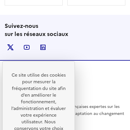
Suivez-nous
sur les réseaux sociaux
Twitter
Youtube
Linkedin
Ce site utilise des cookies
RÉPUBLIQUE
pour mesurer la
FRANÇAISE
fréquentation du site afin
d’en améliorer le
fonctionnement,
La communauté des entreprises françaises expertes sur les
l’administration et évaluer
solutions environnementales et l'adaptation au changement
votre expérience
climatique
utilisateur. Nous
conservons votre choix